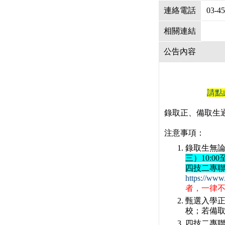
連絡電話
03-4
相關連結
公告內容
請點
錄取正、備取生
注意事項：
錄取生無論
三）10:0
四技二專
https://www.
者，一律
甄選入學
校；若備
四技二專