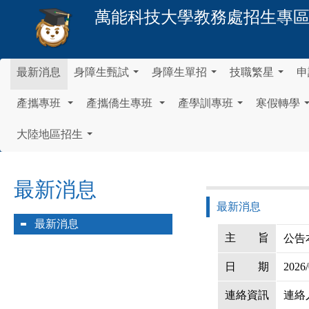
萬能科技大學
教務處招生專
最新消息
身障生甄試
身障生單招
技職繁星
申
...
...
...
產攜專班
產攜僑生專班
產學訓專班
寒假轉學
...
...
...
大陸地區招生
...
最新消息
最新消息
最新消息
主
旨
公告
日
期
2026/
連絡資訊
連絡人：