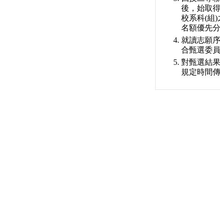
後，始取得
校系科(組
名額優先
就讀志願序
合甄選委
對甄選結
規定時間