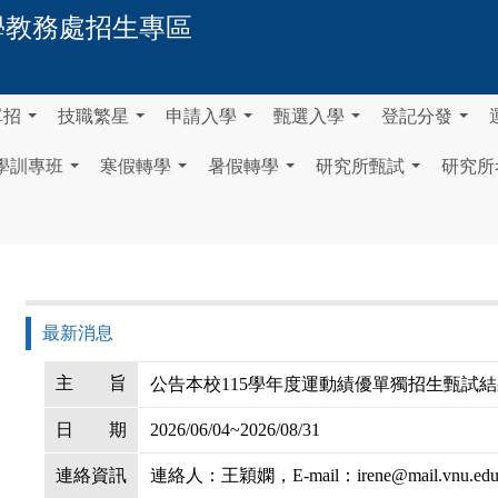
學
教務處招生專區
單招
技職繁星
申請入學
甄選入學
登記分發
...
...
...
...
...
學訓專班
寒假轉學
暑假轉學
研究所甄試
研究所
...
...
...
...
最新消息
主
旨
公告本校115學年度運動績優單獨招生甄試結
日
期
2026/06/04~2026/08/31
連絡資訊
連絡人：王穎嫻，E-mail：irene@mail.vnu.edu