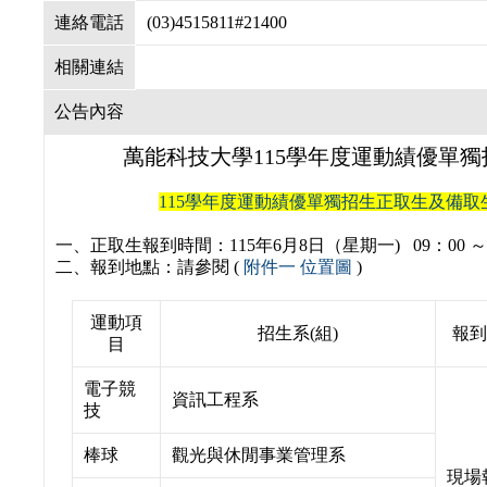
連絡電話
(03)4515811#21400
相關連結
公告內容
萬能科技大學115學年度運動績優單
115學年度運動績優單獨招生正取生及備
一、正取生報到時間：115年6月8日（星期一) 09：00 ～ 
二、報到地點：請參閱 (
附件一 位置圖
)
運動項
招生系(組)
報到
目
電子競
資訊工程系
技
棒球
觀光與休閒事業管理系
現場