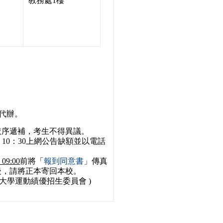
教務處1樓
代辦。
依序遞補，考生不得異議。
 10：30上網公告缺額並以電話
9:00
前將「
報到同意書
」傳真
後，請將正本寄回本校。
技大學運動績優招生委員會 )