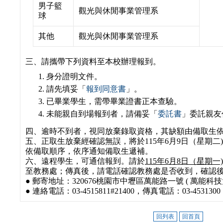
男子籃
觀光與休閒事業管理系
球
其他
觀光與休閒事業管理系
三、請攜帶下列資料至本校辦理報到。
身分證明文件。
請先填妥
「
報到同意書
」
。
已畢業學生，需帶畢業證書正本查驗。
未能親自到場報到者，請備妥
「
委託書
」
委託親友
四、逾時不到者，視同放棄錄取資格，其缺額由備取生
五、正取生放棄經確認無誤，將於115年6月9日（星期二)
依備取順序，依序通知備取生遞補。
六、遠程學生，可通信報到。請於
115年6月8日（星期一) 0
至教務處；傳真後，請電話確認教務處是否收到，確認
● 郵寄地址：320676桃園市中壢區萬能路一號 ( 萬能科
● 連絡電話：03-4515811#21400，傳真電話：03-4531300
回列表
回首頁