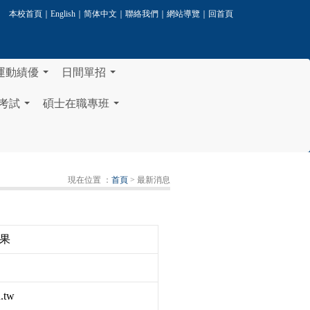
本校首頁
｜
English
｜
简体中文
｜
聯絡我們
｜
網站導覽
｜
回首頁
運動績優
日間單招
...
...
考試
碩士在職專班
...
...
現在位置 ：
首頁
> 最新消息
果
.tw