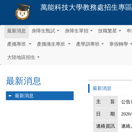
萬能科技大學
教務處招生專
最新消息
身障生甄試
身障生單招
技職繁星
申
...
...
...
產攜專班
產攜僑生專班
產學訓專班
寒假轉學
...
...
...
大陸地區招生
...
最新消息
最新消息
最新消息
主
旨
公告
日
期
2026/
連絡資訊
連絡人：