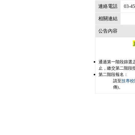
連絡電話
03-4
相關連結
公告內容
通過第一階段篩選之考
止，繳交第二階段
第二階段報名：
請至
技專校
傳)。