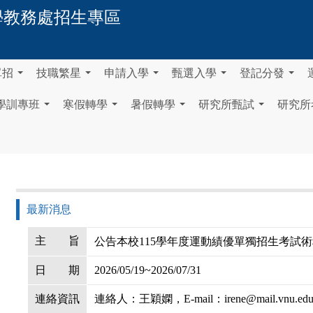
學
教務處招生專區
單招
技職繁星
申請入學
甄選入學
登記分發
...
...
...
...
...
學訓專班
寒假轉學
暑假轉學
研究所甄試
研究所
...
...
...
...
最新消息
主
旨
公告本校115學年度運動績優單獨招生考試術
日
期
2026/05/19~2026/07/31
連絡資訊
連絡人：王穎嫻，E-mail：irene@mail.vnu.edu