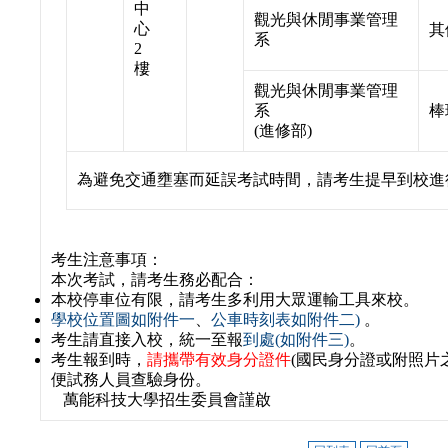
中
觀光與休閒事業管理
心
其
系
2
樓
觀光與休閒事業管理
系
棒
(進修部)
為避免交通壅塞而延誤考試時間，請考生提早到校進
考生注意事項：
本次考試，請考生務必配合：
本校停車位有限，請考生多利用大眾運輸工具來校。
學校位置圖如附件一
、
公車時刻表如附件二)
。
考生請直接入校，統一至報
到處(如附件三)
。
考生報到時，
請攜帶有效身分證件
(國民身分證或附照片
便試務人員查驗身份。
萬能科技大學招生委員會謹啟