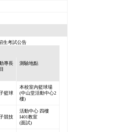
獨招生考試公告
動專長
測驗地點
目
本校室內籃球場
子籃球
(中山堂活動中心2
樓)
活動中心 四樓
子競技
I401教室
(面試)