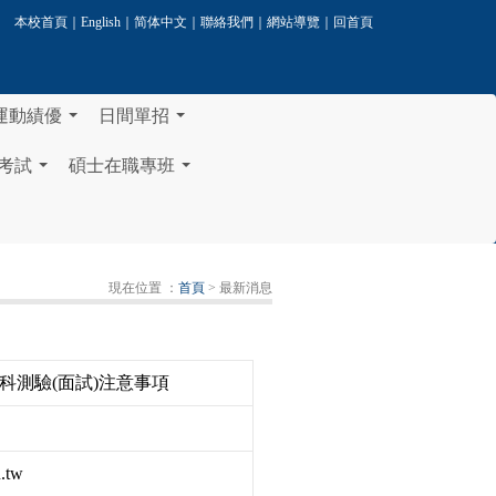
本校首頁
｜
English
｜
简体中文
｜
聯絡我們
｜
網站導覽
｜
回首頁
運動績優
日間單招
...
...
考試
碩士在職專班
...
...
現在位置 ：
首頁
> 最新消息
科測驗(面試)注意事項
.tw