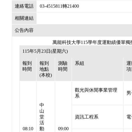
連絡電話
03-4515811轉21400
相關連結
公告內容
萬能科技大學115學年度運動績優單
115年5月23日(星期六)
報到
報到
測驗
系組
運
時間
地點
時間
項
(本校)
觀光與休閒事業管理
男
系
中
山
堂
資訊工程系
電
活
08:10
動
09:00