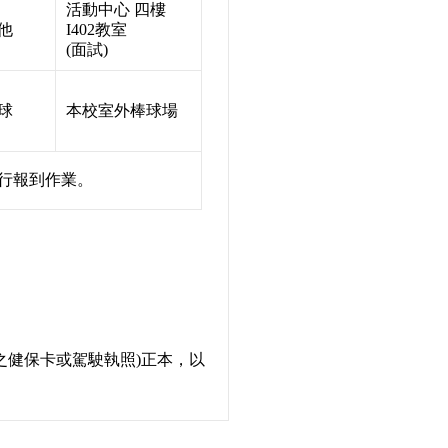
活動中心 四樓
他
I402教室
(面試)
球
本校室外棒球場
行報到作業。
之健保卡或駕駛執照)正本，以