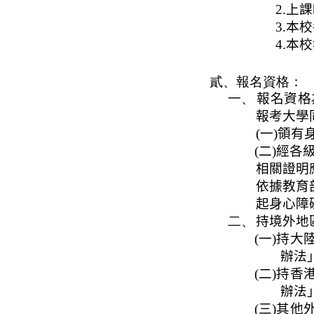
2.
上課
3.
本校
4.
本校
貳、報名資格
：
一、
報名資格
報考大學
(
一
)
領有
(
二
)
經各
相關證明
依據教育
起身心障
二、
持境外地
(
一
)
持大
辦法
(
二
)
持香
辦法
(
三
)
其他