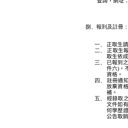
查詢，網址
捌、報到及註冊
一、
正
取生
二、
正取生
取生
依
三、
已報到
件六
)
，
資格。
四、
註冊通
放棄資
補。
五、
經錄取
文件如
何學歷
公告取