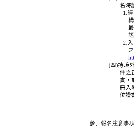
名時
1.
經
2.
入
ht
(
四
)
持境
件之
實，
冊入
位證
參、報名注意事