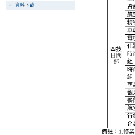
資料下载
資
航
精
車
電
化
四技
時
日間
組
部
時
組
商
觀
餐
航
行
企
備註：
1.
修業