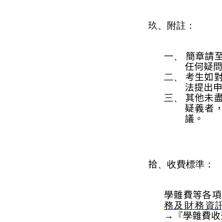
玖、附註
：
一、
簡章請
任何疑
二、
考生如
法提出
三、
其他未
疑義者
議。
拾
、
收費標準
：
學雜費等各項
務及財務資
→
『學雜費收