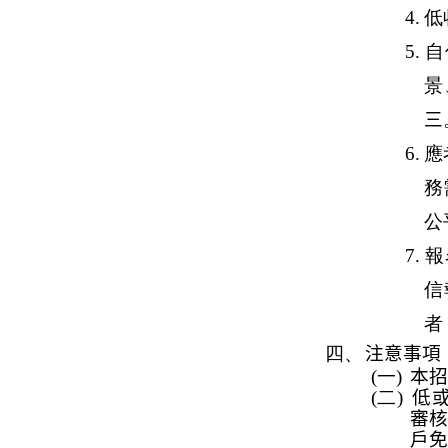
4.
低
5.
自
景
三
6.
應
務
公
7.
報
信
者
四、
注意事項
(一)
本招
(二)
低
審
戶免