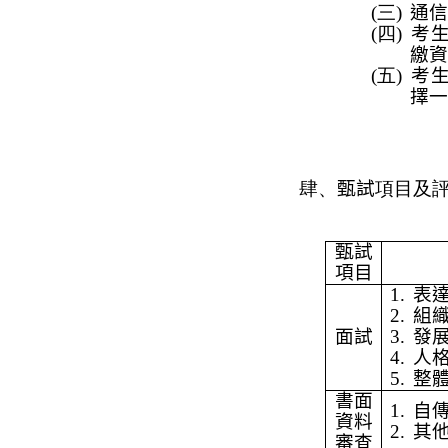
(三)
通信
(四)
考
繳資
(五)
考
擇
一
肆、
甄試
項目及
甄試
項目
1.
表
2.
組
面試
3.
發
4.
人
5.
整
書面
1.
自
資料
2.
其
審查