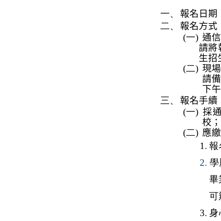
一、
報名日期
二、
報名方式
(一)
通信
請將
生招
(二)
現場
請
下午
三、
報名手續
(一)
採
校；
(二)
應繳
1.
報
2.
學
畢
可
3.
身