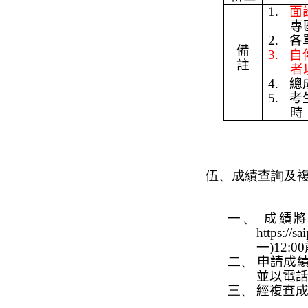
1.
面
專
2.
各
備
3.
自
註
者
4.
總
5.
考
時
伍、成績查詢及
一、
成績
https://s
一
)
12:00
二、
申請成
並以電
三、
經複查