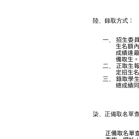
陸、錄取方式
：
一、
招生
委
生名額
成績達
備取生
二、
正取生
定招生
三、
錄取學
總成績
柒、正備取名單
正備取名單