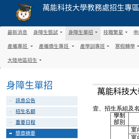
萬能科技大學
教務處招生專
最新消息
身障生甄試
身障生單招
技職繁星
申
.
.
.
.
.
.
產攜專班
產攜僑生專班
產學訓專班
寒假轉學
.
.
.
.
.
.
.
.
.
大陸地區招生
.
.
.
.
.
.
身障生單招
萬能科技大
訊息公告
壹、
招生系組及
招生名额
學制
部別
重要日程
室
簡章摘要
室