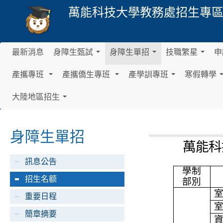
萬能科技大學
教務處招生專
最新消息
身障生甄試
身障生單招
技職繁星
申
.
.
.
.
.
.
產攜專班
產攜僑生專班
產學訓專班
寒假轉學
.
.
.
.
.
.
.
.
.
大陸地區招生
.
.
.
.
.
.
身障生單招
萬能科
訊息公告
學制
招生名额
部別
重要日程
簡章摘要