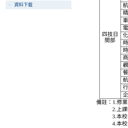
資料下载
四技日
間部
備註：
1.
修業
2.
上課
3.
本校
4.
本校