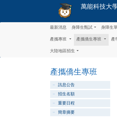
萬能科技大
最新消息
身障生甄試
身障生
...
產攜專班
產攜僑生專班
產
...
...
大陸地區招生
...
產攜僑生專班
訊息公告
招生名額
重要日程
簡章摘要