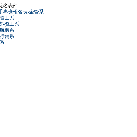
報名表件：
手專班報名表-企管系
-資工系
表-資工系
-航機系
-行銷系
銷系