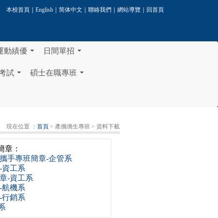
本校首頁
｜
English
｜
简体中文
｜
聯絡我們
｜
網站導覽
｜
回首頁
運動績優
日間單招
...
...
考試
碩士在職專班
...
...
現在位置 ：
首頁
> 產攜僑生專班
> 資料下載
簡章：
學攜手專班簡章-企管系
-資工系
章-資工系
-航機系
-行銷系
系