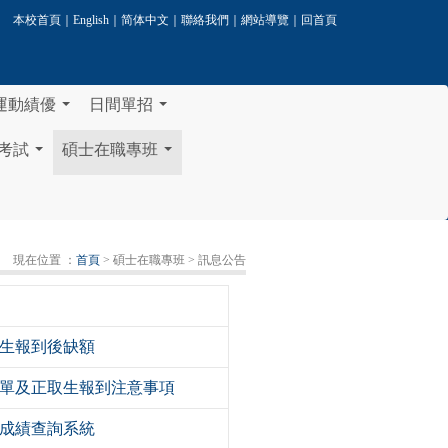
本校首頁
｜
English
｜
简体中文
｜
聯絡我們
｜
網站導覽
｜
回首頁
運動績優
日間單招
...
...
考試
碩士在職專班
...
...
現在位置 ：
首頁
> 碩士在職專班
> 訊息公告
取生報到後缺額
名單及正取生報到注意事項
生成績查詢系統