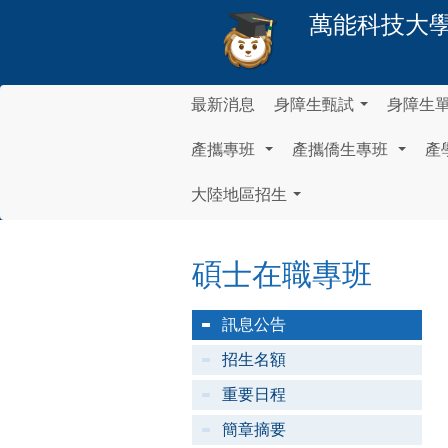
萬能科技大
最新消息
身障生甄試
身障生
...
產攜專班
產攜僑生專班
產
...
...
大陸地區招生
...
碩士在職專班
訊息公告
招生名額
重要日程
簡章摘要