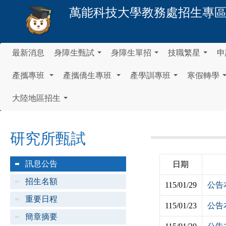
萬能科技大學
教務處招生專
最新消息
身障生甄試
身障生單招
技職繁星
申
...
...
...
產攜專班
產攜僑生專班
產學訓專班
寒假轉學
...
...
...
大陸地區招生
...
研究所甄試
訊息公告
日期
招生名額
115/01/29
公告
重要日程
115/01/23
公告
簡章摘要