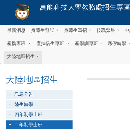
萬能科技大學
教務處招生專
最新消息
身障生甄試
身障生單招
技職繁星
申
...
...
...
產攜專班
產攜僑生專班
產學訓專班
寒假轉學
...
...
...
大陸地區招生
...
大陸地區招生
訊息公告
陸生轉學
四年制學士班
二年制學士班