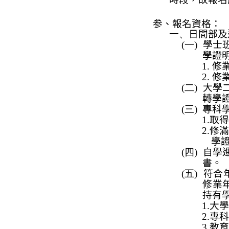
参、報名資格：
一、
日間部及
(一)
學士
學證
1.
修
2.
修
(二)
大學
轉學
(三)
專科
1.
取得
2.
修
學
(四)
自學
書。
(五)
符合
修業
持有
1.
大學
2.
專科
3.
教育