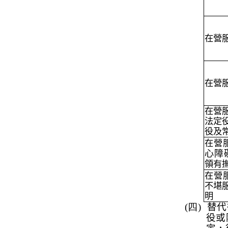
在營
在營
在營
法定
役及
在營
心
障
領有
在營
不堪
明
(四)
替代
役或