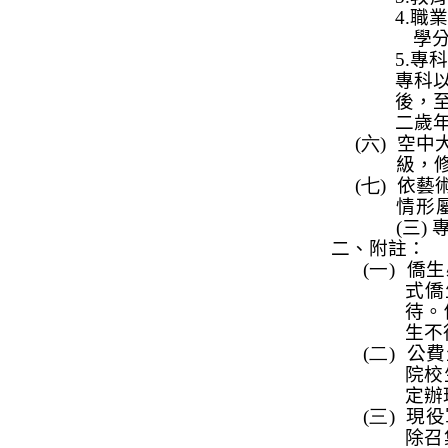
4.
職
學
5.
專科
專科
後，
二歲
(六)
空中
級，
(七)
依藝
情形
(
三
)
二、附註：
(一)
僑生
式僑
待。
生不
(二)
公費
院校
定辦
(三)
現役
除召