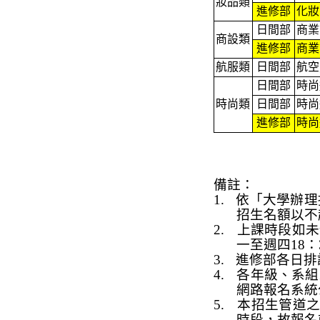
妝
品類
進修部
化妝
日間部
商業
商設類
進修部
商業
航服類
日間部
航空
日間部
時尚
時尚類
日間部
時尚
進修部
時尚
備註：
1.
依
「
大學辦理
招生名額以不
2.
上課時段
如未
一
至週四
18
：
3.
進修部各日排
4.
各年級、系組
網路報名系統
5.
本招生管道
時段，故報名