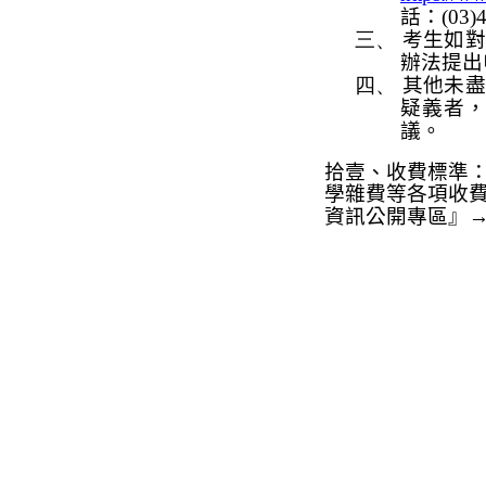
話：
(03)
三、
考生如對
辦法提出
四、
其他未盡
疑義者
議。
拾壹、收費標準
學雜費等各項
收
資訊公開專區』