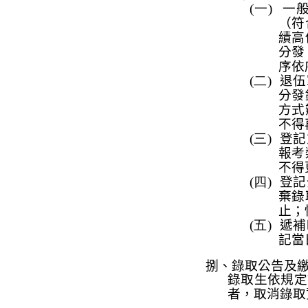
(一)
一
（符
績高
分發
序依
(二)
退伍
分發
方式
不得
(三)
登記
報考
不得
(四)
登記
棄錄
止；
(五)
遞補
記當
捌、錄取公告及
錄取生依規定
者，取消錄取