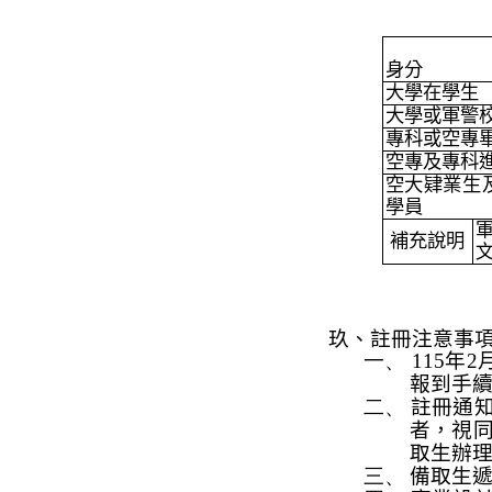
身分
大學在學生
大學或軍警
專科或空專
空專及專科
空大肄業生
學員
補充說明
玖、註冊注意事
一、
115
年
2
報到手
二、
註冊通
者，視
取生辦
三、
備取生