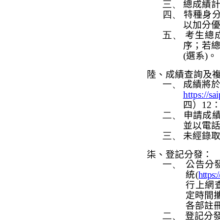
三、
總成績
四、
特種身
以加分
五、
考生總
序；若
(
選系
)
。
陸、成績查詢及
一、
成績將
https://s
四）
12
二、
申請成
並以電
三、
未經錄
柒
、登記分發：
一、
公告分
統
(
https
行上網
定時間
各部註
二、
登記分