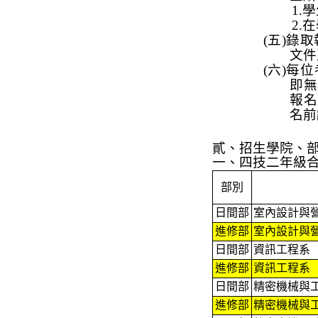
1.
學
2.
在
(
五
)
錄取
文件
(
六
)
每位
即無
報名
名前
貳、
招生學院、
一、四技二年級
部別
日間部
室內設計與
進修部
室內設計與
日間部
資訊工程系
進修部
資訊工程系
日間部
精密機械與
進修部
精密機械與