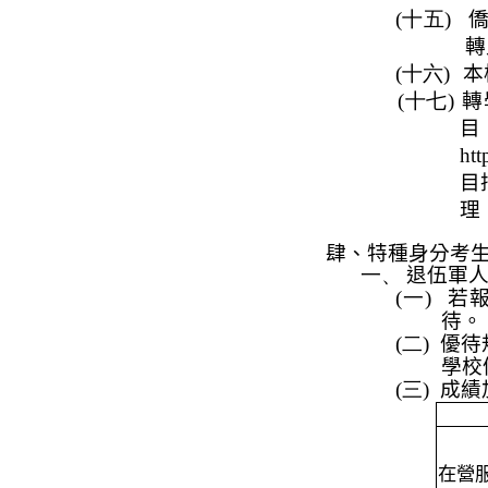
(十五)
轉
(十六)
本
(十七)
轉
htt
目
理
肆、特種身分考
一、
退伍軍
(一)
若
待。
(二)
優待
學校
(三)
成績
在營