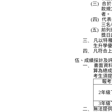
(三)
合於
款規
者。
(四)
代表
三名
(五)
前列
獎日
三、
凡以特
生升學
四、
凡符合
伍、成績
採
計及
一、
書面資
算為總
考生須
報考
2
年級
3
年級
二、
無法提