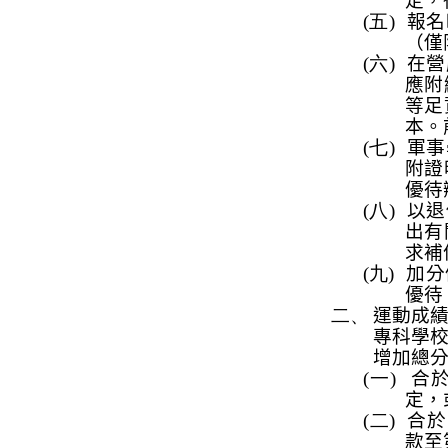
定，
(五)
報名
（僅
(六)
在營
應
附
等足
本。
(七)
軍事
附證
優待
(八)
以退
出有
求補
(九)
加分
優待
二、
運動成
專科學
增加總
(一)
合
定，
(二)
合於
款至