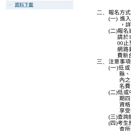
資料下載
二、
報名方式
(一)
進入
，
詳
(
二
)
報名
請於
00
止
網路
費新
三、
注意事項
(
一
)
低或
縣、
內之
名費
(
二
)
低或
期
四
資格
享受
(
三
)
查詢
(
四
)
考生
查所