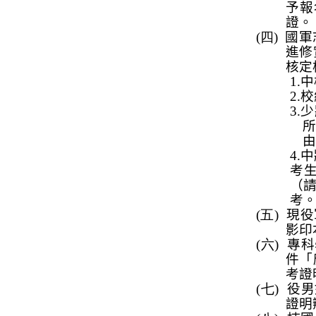
予報
證。
(四)
國軍
進修
核定
1.
中
2.
校
3.
少
4.
中
考
（
考
(五)
現役
影印
(六)
專科
件「
考證
(七)
役男
證明