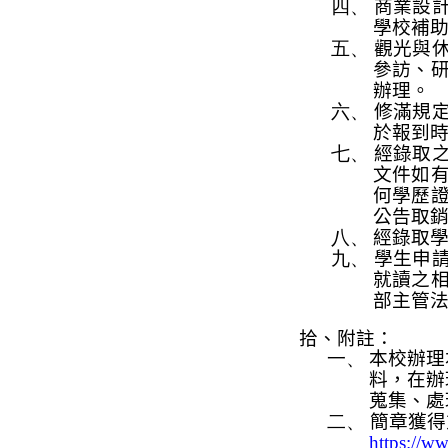
四、
商業設
學校補
五、
觀光與
參
訪、
辦理。
六、
修滿規
於報到
七、
經錄取
文件如
何學歷
公告取
八、
經錄取
九、
學生申
就讀之
部主管
拾、附註：
一、
本校辦理
料，在辦
蒐集、處
二、
簡章獲得
https://w