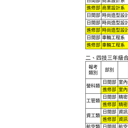
日間部
商業設計系
進修部
商業設計系
日間部
時尚造型設
日間部
時尚造型設
進修部
時尚造型設
日間部
車輛工程系
進修部
車輛工程系
二、四技三年級
報考
部別
類別
日間部
室內
營科類
進修部
室內
日間部
精密
工管類
進修部
精密
日間部
資訊
資工類
進修部
資訊
航空類
日間部
航空