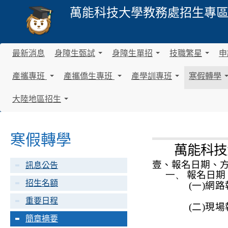
萬能科技大學
教務處招生專
最新消息
身障生甄試
身障生單招
技職繁星
申
.
.
.
.
.
.
產攜專班
產攜僑生專班
產學訓專班
寒假轉學
.
.
.
.
.
.
.
.
.
大陸地區招生
.
.
.
.
.
.
寒假轉學
萬能科技
壹、報名日期、
訊息公告
一、
報名日期
招生名額
(
一
)
網路
重要日程
(
二
)
現場
簡章摘要