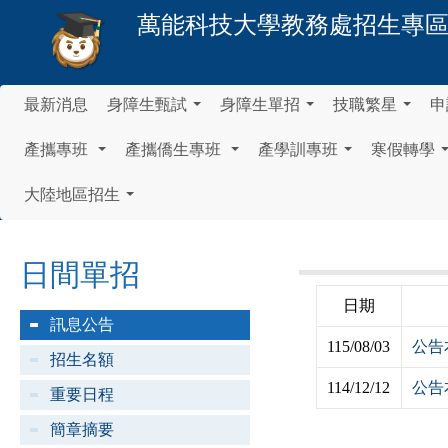
萬能科技大學
教務處招生專
最新消息
身障生甄試
身障生單招
技職繁星
申
...
...
...
產攜專班
產攜僑生專班
產學訓專班
寒假轉學
...
...
...
大陸地區招生
...
日間單招
日期
訊息公告
115/08/03
公告
招生名額
114/12/12
公告
重要日程
簡章摘要