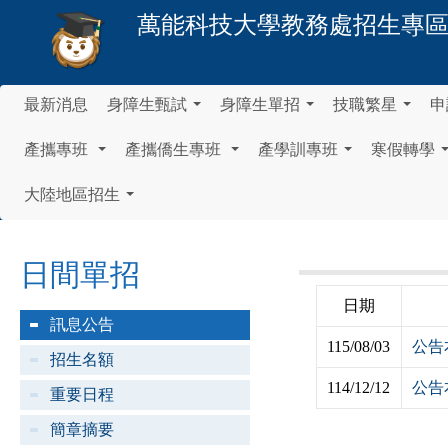
萬能科技大學
教務處招生專
最新消息
身障生甄試
身障生單招
技職繁星
申
...
...
...
產攜專班
產攜僑生專班
產學訓專班
寒假轉學
...
...
...
大陸地區招生
...
日間單招
日期
訊息公告
115/08/03
公告
招生名額
114/12/12
公告
重要日程
簡章摘要