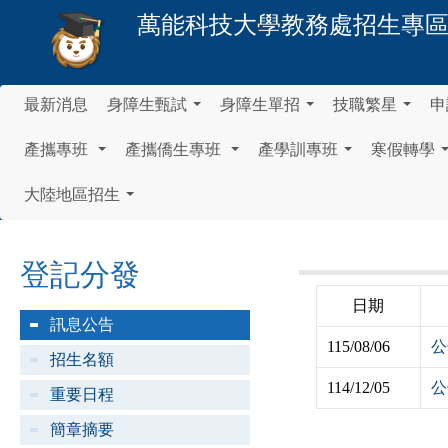
萬能科技大學
教務處招生專
最新消息
身障生甄試
身障生單招
技職繁星
申
...
...
...
產攜專班
產攜僑生專班
產學訓專班
寒假轉學
...
...
...
大陸地區招生
...
登記分發
日期
訊息公告
115/08/06
公
招生名額
114/12/05
公
重要日程
簡章摘要