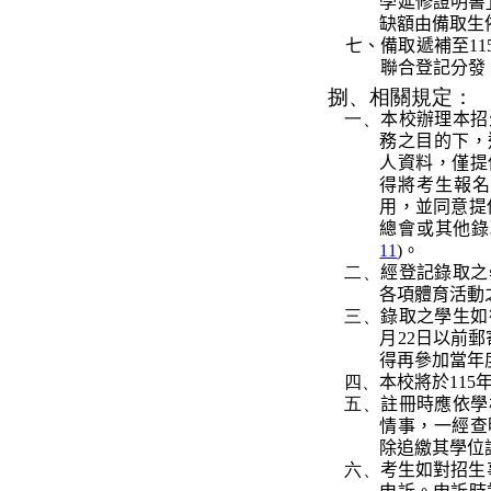
學延修證明書
缺額由備取生
七、
備取
遞補至
11
聯合登記分發
捌、
相關規定
：
一、
本校辦理本招
務之目的下，
人資料，僅提
得將考生報名
用，並同意提
總會或其他錄
11
)
。
二、
經登記
錄取
之
各項體育活動
三、
錄取之學生如
月
22
日以前郵
得再參加當年
四、
本校將於
115
五、
註
冊時應依學
情事，一經查
除追繳其學位
六、
考生如對招生