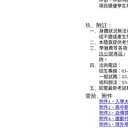
申訴。申訴時
項目績優學生
玖、
附註
：
一、
身體狀況無法
成不適或產生
二、
本簡章提供考
三、
學雜費等各項
訊公開專區
』
詢。
四、
洽詢電話：
招生專線：
03
一般試
務
：
03
術科辦法：
03
五、
如需最新考試
壹拾、
附件
附件
1
、入學
附件
2
、高中
附件
3
、自傳
附件
4
、運動
附件
5
、境外