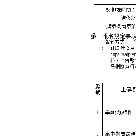
※ 排課時間
進修部
(
請參閱簡章第
參、
報名規定事
一、
報名方式：一
(一)
115
年
2
https://saip.
料，上傳報
名相關資料
編
上傳項
號
1
學歷
(
力
)
證件
高中期間最佳