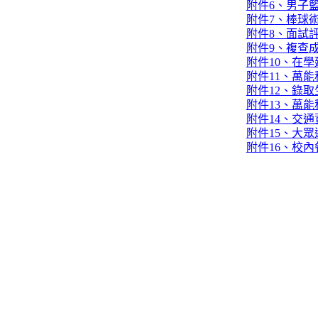
附件
6
、男子
附件
7
、
棒球
附件
8
、面試
附件
9
、複查
附件
10
、在學
附件
11
、萬能
附件
12
、錄取
附件
13
、萬能
附件
14
、交通
附件
15
、大眾
附件
16
、校內