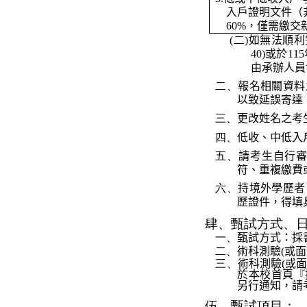
入戶證明文件（
60%
，僅需繳交
(二)
如無法順利
40)
或於
115
由承辦人員
二、
報名相關資料
以致延誤寄達
三、
更改姓名之考
四、
低收、中低入
五、
請考生自行
符、重複繳費
六、
持境外學歷者
歷證件，得填
肆、
甄試方式、
一、
甄試方式：
採
二、
術科測驗
(
或面
三、
術科測驗
(
或
於
本校首頁『
另行通知，請
伍、
甄試項目
：