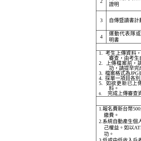
2
證明
3
自傳暨讀書計
運動代表隊或
4
明書
1.
考生上傳資料
審查，由考生
2.
上傳檔案前，
功，請提早完
3.
檔案格式為
JPG
4.
採
單一項目各別
5.
如欲更新已上
料。
完成上傳審查
6.
1.
報名費新台幣
500
繳費。
2.
系統自動產生個
己權益。如以
A
功。
3.
低或中低收入戶