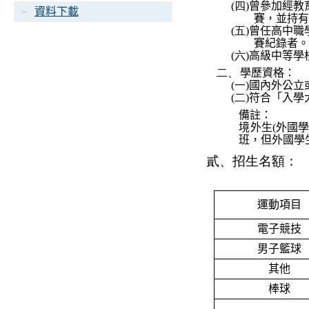
(四)
曾參加經教
資料下載
賽，並持有
(五)
曾任高中職
賽紀錄者。
(六)
高級中等學
二、
學歷資格：
(一)
國內
外公立
(二)
符合
「
入學
備註：
境外生
(
外國
班，但外國學
貳、
招生名額
：
運動項目
電子競技
男子籃球
其他
棒球