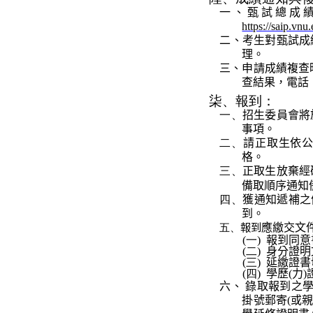
一、甄試總成
https://saip.vnu
二、考生對甄試成
理。
三、申請成績複查
查結果，電話
柒、
報到
：
一、
招生委員會將
事項。
二、
請
正取生
依
格。
三、
正取生
放棄
經
備取順序通知
四、
獲通知遞補之
到。
五、
報到
應繳交
文
(一)
報到同意
(二)
身分證明
(三)
延繳證書
(四)
學歷
(
力
)
六、 錄取報到之
掛號郵寄
(
或