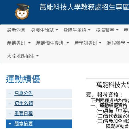
萬能科技大學
教務處招生專
最新消息
身障生甄試
身障生單招
技職繁星
申
.
.
.
.
.
.
產攜專班
產攜僑生專班
產學訓專班
寒假轉學
.
.
.
.
.
.
.
.
.
大陸地區招生
.
.
.
.
.
.
運動績優
萬能科技大
訊息公告
壹、
報考資格
：
下列兩種資格均符
招生名額
一、
運動績優資格
(一)
具備「中等
重要日程
(二)
曾代表國家
(三)
曾參加全國
簡章摘要
障礙運動會