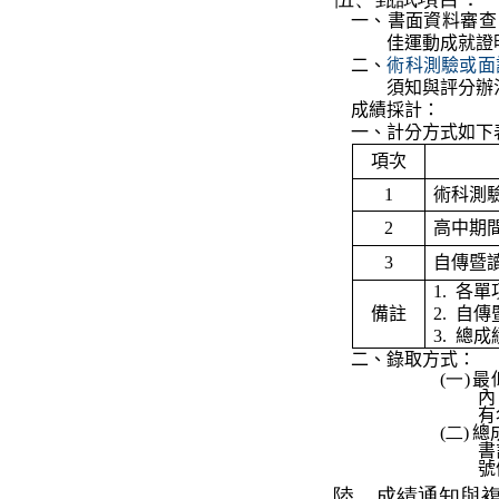
一、書面資料審查
佳運動成就證
二、
術科測驗或面
須知與評分辦
成績採計
：
一、計分方式如下
項次
1
術科測
2
高中期
3
自傳暨
1.
各單
備註
2.
自傳
3.
總成
二、錄取方式：
(一)
最
內
有
(二)
總
書
號
陸、
成績通知與