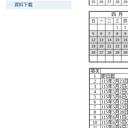
25
26
27
28
29
資料下載
四
月
日
一
二
三
四
1
2
5
6
7
8
9
12
13
14
15
16
19
20
21
22
23
2
6
27
28
29
30
項次
1
即日起
2
115
年
2
月
23
3
115
年
5
月
2
日
(
4
115
年
5
月
2
日
(
5
115
年
5
月
6
日
(
6
115
年
5
月
12
7
115
年
5
月
23
8
115
年
5
月
28
9
115
年
6
月
1
日
(
10
115
年
6
月
5
日
(
11
115
年
6
月
8
日
(