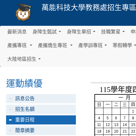
萬能科技大學
教務處招生專
最新消息
身障生甄試
身障生單招
技職繁星
申
.
.
.
.
.
.
產攜專班
產攜僑生專班
產學訓專班
寒假轉學
.
.
.
.
.
.
.
.
.
大陸地區招生
.
.
.
.
.
.
運動績優
115
學年度
一
月
訊息公告
日
一
二
三
四
招生名額
1
4
5
6
7
8
重要日程
11
12
13
14
15
簡章摘要
18
19
20
21
22