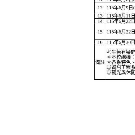
12
115
年
6
月
9
日
(
13
115
年
6
月
11
14
115
年
6
月
22
15
115
年
6
月
22
16
115
年
6
月
30
考生若有疑
＊
本校總機
備註
＊
各系特色
◎資訊工程
◎觀光與休