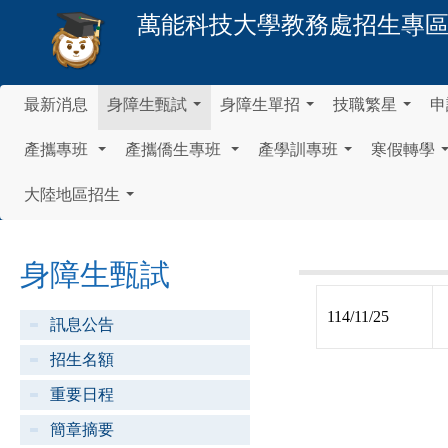
萬能科技大學
教務處招生專
最新消息
身障生甄試
身障生單招
技職繁星
申
...
...
...
產攜專班
產攜僑生專班
產學訓專班
寒假轉學
...
...
...
大陸地區招生
...
身障生甄試
114/11/25
訊息公告
招生名額
重要日程
簡章摘要