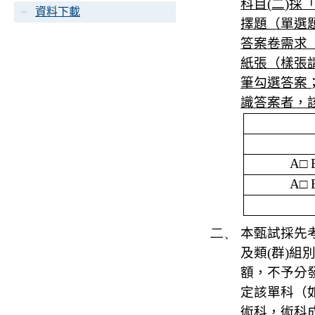
科目
(
二
)
採
資料下載
擇題（單選
答案卷需求
紙張（樣張
筆勾選答案
識答案者，
A
□
A
□
二、
本甄試
採
先
及類
(
群
)
組
額，不予分
定該單科（
術科，術科