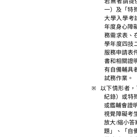
若無者請
提
一）及「特
大學入學考
年度身心障
務需求表、
學年度四技
服務申請表
書和相關證
有自備
輔具
試
務
作業。
※
以下情形者，
紀錄
）或特
或
鑑
輔會證
視覺障礙考
放大
/
縮小答
題」、「自