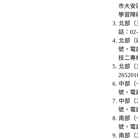
市
大安
學習障
3.
北部（
話：
02
4.
北部
（
號，電
技二專
5.
北部（
265201
6.
中部（
號，電
7.
中部（
號，電
8.
南部（
號，電
9.
南部（