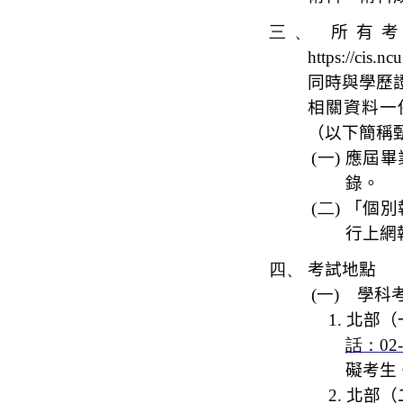
三、
所有
https://cis.n
同時與學歷
相關資料一
（以下簡稱
(一)
應屆畢
錄。
(二)
「個別
行上網
四、
考試地點
(一)
學科
1.
北部（
話：
02
礙考生
2.
北部
（