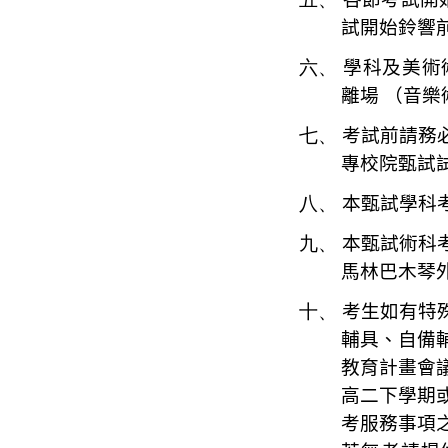
試開始鈴響
六、
學科及美術
離場
（音樂
七、
考試前請務
專校院甄試
八、
本甄試學科
九、
本甄試術科
馬林
巴木琴
十、
考生如有特
輔具、自備
教育計畫會
高二下學期
考服務事項