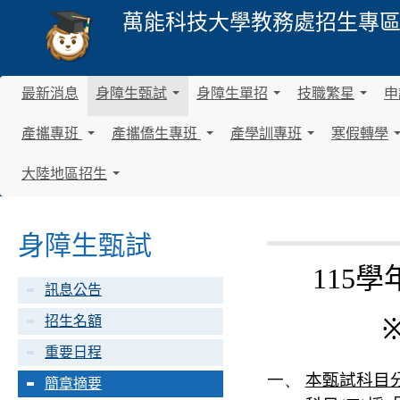
萬能科技大學
教務處招生專
最新消息
身障生甄試
身障生單招
技職繁星
申
.
.
.
.
.
.
產攜專班
產攜僑生專班
產學訓專班
寒假轉學
.
.
.
.
.
.
.
.
.
大陸地區招生
.
.
.
.
.
.
身障生甄試
115
學
訊息公告
招生名額
重要日程
一、
本甄試科目
簡章摘要