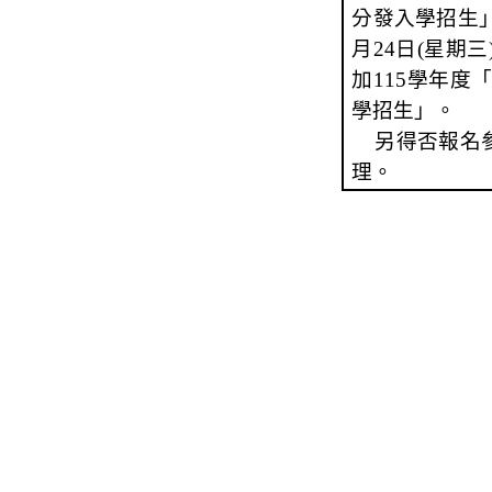
分發入學招生
月
24
日
(
星期三
加
115
學年度
學招生」。
另得否報名
理。