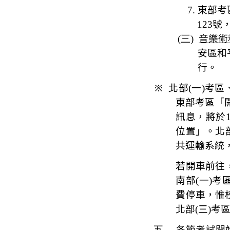
7.
東部考
123
號
(三)
音樂術
安區和
行。
※
北部
(
一
)
考區
東部考區「
訊息，將於
位置」。
北
共運輸系統
若開車前往
南部
(
一
)
考
費停車，
惟
北部
(
三
)
考
五、
各節考試開