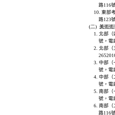
路
116
10.
東部
路
123
(二)
美術術
1.
北部（
號，電
2.
北部（
265201
3.
中部（
號，電
4.
中部（
號
，電
5.
南部（
號，電
6.
南部（
路
116