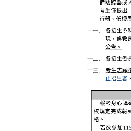
備助聽器或
考生僅提出
行器、低樓
十一、
各招生
系
現，
俟
教
公告。
十二、
各招生委
十三、
考生志願
止招生者
報考身心障
校規定完成報
格。
若欲參加
11