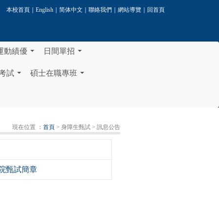
本校首頁
｜
English
｜
简体中文
｜
聯絡我們
｜
網站導覽
｜
回首頁
運動績優
日間單招
...
...
考試
碩士在職專班
...
...
現在位置 ：
首頁
> 身障生甄試
> 訊息公告
校院甄試簡章