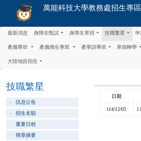
萬能科技大學
教務處招生專
最新消息
身障生甄試
身障生單招
技職繁星
申
...
...
...
產攜專班
產攜僑生專班
產學訓專班
寒假轉學
...
...
...
大陸地區招生
...
技職繁星
日期
訊息公告
114/12/05
招生名額
重要日程
簡章摘要