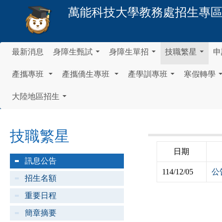
萬能科技大學
教務處招生專
最新消息
身障生甄試
身障生單招
技職繁星
申
...
...
...
產攜專班
產攜僑生專班
產學訓專班
寒假轉學
...
...
...
大陸地區招生
...
技職繁星
日期
訊息公告
114/12/05
公
招生名額
重要日程
簡章摘要