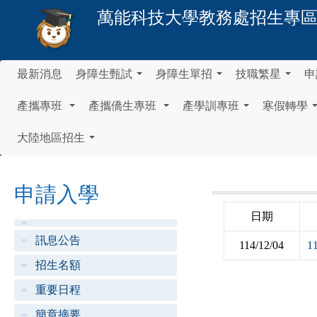
萬能科技大學
教務處招生專
最新消息
身障生甄試
身障生單招
技職繁星
申
...
...
...
產攜專班
產攜僑生專班
產學訓專班
寒假轉學
...
...
...
大陸地區招生
...
申請入學
日期
訊息公告
114/12/04
招生名額
重要日程
簡章摘要