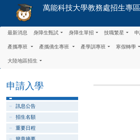
萬能科技大學
教務處招生專
最新消息
身障生甄試
身障生單招
技職繁星
申
...
...
...
產攜專班
產攜僑生專班
產學訓專班
寒假轉學
...
...
...
大陸地區招生
...
申請入學
訊息公告
招生名額
重要日程
簡章摘要